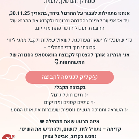
שנוח לך. הם שלך, לתמיד.
אנחנו מתחילות לעבור על התרגול ביחד, בתאריך 30.11.25
,
עד אז אפשר לצפות בהקדמה ובבונוס ולקרוא את המבוא של
החוברת. תרגול חדש יפתח מדי יום.
כדי שתוכלי להישאר מעודכנת, לשאול שאלות ולקבל ממני ליווי
קבוצתי תוך כדי התהליך –
אני מזמינה אותך להצטרף לקבוצת הוואטסאפ הסגורה של
המשתתפות 👇
קליק לכניסה לקבוצה
בקבוצה תקבלי:
✨ תזכורות לתרגול
✨ טיפים קטנים ומדויקים
✨ השראה ותמיכה מנשים נוספות שעוברות את אותו המסע
איזה מרגש שאת מתחילה ❤️
קדימה – נתחיל לזוז, לנשום, ולהרגיש את השינוי.
נפגש בקרוב, אביטל עציון